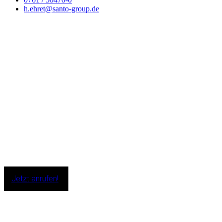
h.ehret@santo-group.de
Auto Santo GmbH
Zinkmattenstr. 20
79108 Freiburg
T.
+49 761 50470 0
F.
+49 761 50470 80
E.
mg@santo-group.de
Jetzt anrufen!
Öffnungszeiten
Verkauf