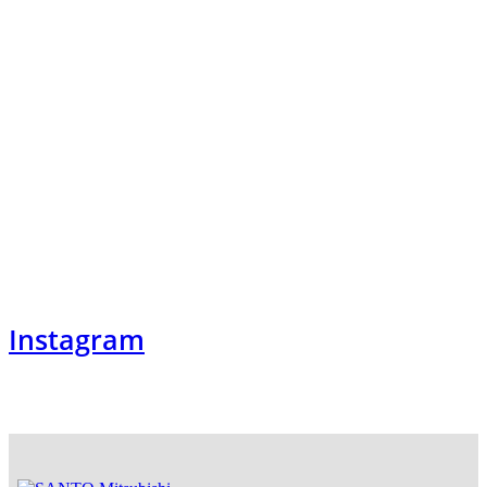
Montag – Freitag
09:00 – 18:00 Uhr
Samstag
09:00 – 12:00 Uhr
Öffnungszeiten
Service
Montag – Freitag
08:00 – 17:00 Uhr
Facebook
Instagram